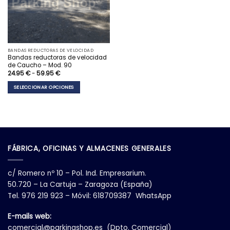
en
en
la
la
página
página
de
de
producto
producto
BANDAS REDUCTORAS DE VELOCIDAD
Bandas reductoras de velocidad
de Caucho – Mod. 90
Rango
24.95
€
-
59.95
€
de
precios:
SELECCIONAR OPCIONES
desde
24.95 €
Este
hasta
59.95 €
producto
tiene
múltiples
variantes.
Las
FÁBRICA, OFICINAS Y ALMACENES GENERALES
opciones
se
pueden
c/ Romero nº 10 – Pol. Ind. Empresarium.
elegir
50.720 – La Cartuja – Zaragoza (España)
en
Tel. 976 219 923 – Móvil: 618709387 WhatsApp
la
página
E-mails web:
de
comercial@parkingshop.es
(Dpto. Comercial)
producto