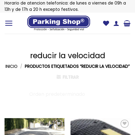
Saltar
Horario de atencion telefonica: de lunes a viernes de 09h a
al
13h y de 17h a 20 h excepto festivos.
contenido
reducir la velocidad
INICIO
/
PRODUCTOS ETIQUETADOS “REDUCIR LA VELOCIDAD”
FILTRAR
Añadir
Añadir
a la
a la