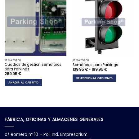
Añadir
Añadir
a la
a la
lista
lista
de
de
deseos
deseos
SEMAFOROS
SEMAFOROS
Cuadros de gestión semáforos
Semáforos para Parkings
para Parkings
Rango
139.95
€
-
199.95
€
de
289.95
€
precios:
SELECCIONAR OPCIONES
desde
AÑADIR AL CARRITO
139.95 €
Este
hasta
199.95 €
producto
tiene
múltiples
variantes.
Las
opciones
FÁBRICA, OFICINAS Y ALMACENES GENERALES
se
pueden
c/ Romero nº 10 – Pol. Ind. Empresarium.
elegir