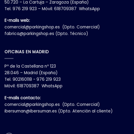
en
50.720 – La Cartuja – Zaragoza (España)
la
Tel. 976 219 923 – Móvil: 618709387 WhatsApp
página
de
E-mails web:
producto
comercial@parkingshop.es
(Dpto. Comercial)
fabrica@parkingshop.es
(Dpto. Técnico)
OFICINAS EN MADRID
Pº de la Castellana nº 123
28.046 – Madrid (España)
Tel. 902160118 - 976 219 923
Móvil: 618709387 WhatsApp
E-mails contacto:
comercial@parkingshop.es
(Dpto. Comercial)
ibersuman@ibersuman.es
(Dpto. Atención al cliente)