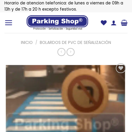
Saltar
Horario de atencion telefonica: de lunes a viernes de 09h a
al
13h y de 17h a 20 h excepto festivos.
contenido
INICIO
/
BOLARDOS DE PVC DE SEÑALIZACIÓN
Añadir
a la
lista de
deseos