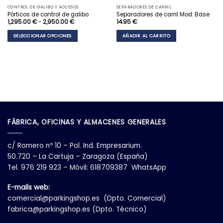
CONTROL DE GALIBO Y ACCESOS
SEPARADORES DE CARRIL
Pórticos de control de galibo
Separadores de carril Mod. Base
Rango
1,295.00
€
-
2,950.00
€
14.95
€
de
precios:
SELECCIONAR OPCIONES
AÑADIR AL CARRITO
desde
1,295.00 €
Este
hasta
2,950.00 €
producto
tiene
múltiples
variantes.
Las
opciones
se
pueden
FÁBRICA, OFICINAS Y ALMACENES GENERALES
elegir
en
la
c/ Romero nº 10 – Pol. Ind. Empresarium.
página
50.720 – La Cartuja – Zaragoza (España)
de
Tel. 976 219 923 – Móvil: 618709387 WhatsApp
producto
E-mails web:
comercial@parkingshop.es
(Dpto. Comercial)
fabrica@parkingshop.es
(Dpto. Técnico)