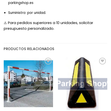
parkingshop.es
Suministro: por unidad.
Para pedidos superiores a 10 unidades, solicitar
⚠️
presupuesto personalizado.
PRODUCTOS RELACIONADOS
Añadir
Añadir
a la
a la
lista
lista
de
de
deseos
deseos