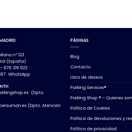
 MADRID
PÁGINAS
llana nº 123
Blog
rid (España)
Contacto
 - 976 219 923
9387 WhatsApp
Lista de deseos
acto:
Parking Services®
rkingshop.es
(Dpto.
Parking Shop ® – Quienes so
bersuman.es
(Dpto. Atención
Política de Cookies
Política de devoluciones y r
Política de privacidad