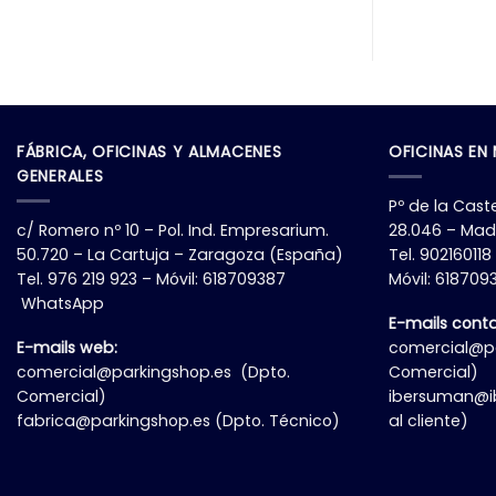
FÁBRICA, OFICINAS Y ALMACENES
OFICINAS EN
GENERALES
Pº de la Caste
c/ Romero nº 10 – Pol. Ind. Empresarium.
28.046 – Mad
50.720 – La Cartuja – Zaragoza (España)
Tel. 902160118
Tel. 976 219 923 – Móvil: 618709387
Móvil: 61870
WhatsApp
E-mails cont
E-mails web:
comercial@pa
comercial@parkingshop.es
(Dpto.
Comercial)
Comercial)
ibersuman@i
fabrica@parkingshop.es
(Dpto. Técnico)
al cliente)