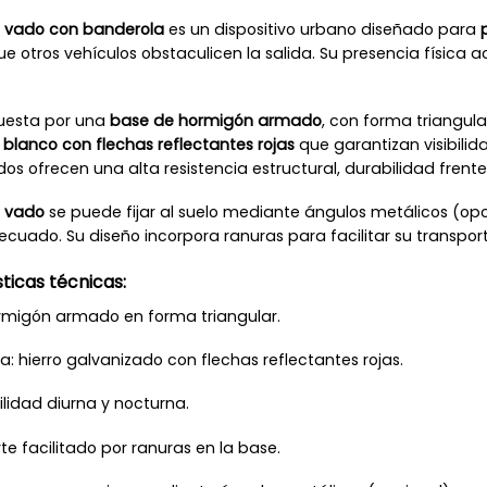
e vado con banderola
es un dispositivo urbano diseñado para
e otros vehículos obstaculicen la salida. Su presencia física 
uesta por una
base de hormigón armado
, con forma triangul
blanco con flechas reflectantes rojas
que garantizan visibili
os ofrecen una alta resistencia estructural, durabilidad frente
e vado
se puede fijar al suelo mediante ángulos metálicos (op
cuado. Su diseño incorpora ranuras para facilitar su transpor
ticas técnicas:
rmigón armado en forma triangular.
a: hierro galvanizado con flechas reflectantes rojas.
bilidad diurna y nocturna.
te facilitado por ranuras en la base.