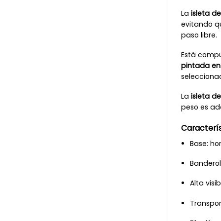
La
isleta d
evitando qu
paso libre.
Está comp
pintada en 
seleccionad
La
isleta d
peso es ade
Caracterís
Base: ho
Banderol
Alta visi
Transpor