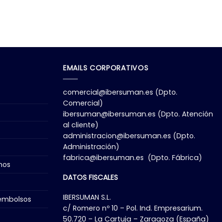
EMAILS CORPORATIVOS
comercial@ibersuman.es
(Dpto.
Comercial)
ibersuman@ibersuman.es
(Dpto. Atención
al cliente)
administracion@ibersuman.es
(Dpto.
Administración)
fabrica@ibersuman.es
(Dpto. Fábrica)
mos
DATOS FISCALES
IBERSUMAN S.L.
eembolsos
c/ Romero nº 10 – Pol. Ind. Empresarium.
50.720 – La Cartuja – Zaragoza (España)