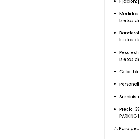
Fijación
Medidas 
Isletas 
Bandero
Isletas 
Peso est
Isletas 
Color: b
Personal
Suminist
Precio: 3
PARKING 
⚠️ Para pe