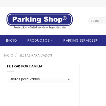
Saltar
al
contenido
Buscar
por:
INICIO
PRODUCTOS
PARKING SERVICES®
INICIO
/
ISLETAS PARA VADOS
FILTRAR POR FAMILIA