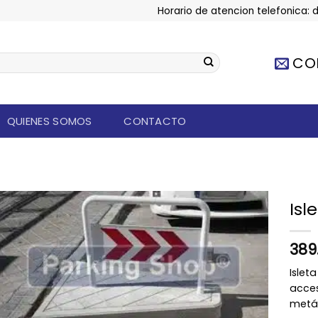
Horario de atencion telefonica: d
CO
QUIENES SOMOS
CONTACTO
Isl
Añadir
a la
389
lista de
deseos
Islet
acces
metál