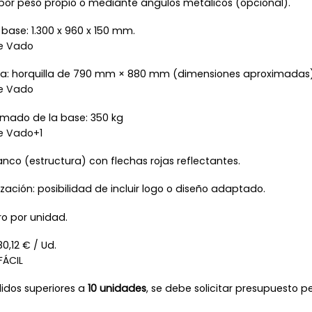
: por peso propio o mediante ángulos metálicos (opcional).
base: 1.300 x 960 x 150 mm.
de Vado
la: horquilla de 790 mm × 880 mm (dimensiones aproximadas
de Vado
imado de la base: 350 kg
de Vado
+1
lanco (estructura) con flechas rojas reflectantes.
ización: posibilidad de incluir logo o diseño adaptado.
ro por unidad.
80,12 € / Ud.
FÁCIL
didos superiores a
10 unidades
, se debe solicitar presupuesto p