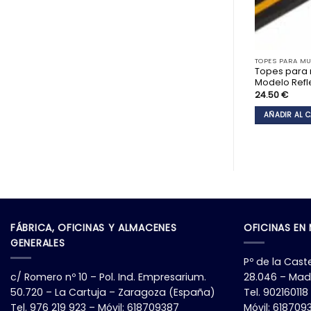
TOPES PARA MU
Topes para 
Modelo Refl
24.50
€
AÑADIR AL 
FÁBRICA, OFICINAS Y ALMACENES
OFICINAS EN
GENERALES
Pº de la Caste
c/ Romero nº 10 – Pol. Ind. Empresarium.
28.046 – Mad
50.720 – La Cartuja – Zaragoza (España)
Tel. 902160118
Tel. 976 219 923 – Móvil: 618709387
Móvil: 61870