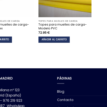
ELLES DE CARGA
TOPES PARA MUELLES DE CARGA
muelles de carga-
Topes para muelles de carga-
ex
Modelo PVC
72.95
€
CARRITO
AÑADIR AL CARRITO
 MADRID
PÁGINAS
llana nº 123
Blog
rid (España)
Contacto
 - 976 219 923
9387 WhatsApp