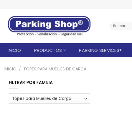
Saltar
al
contenido
Buscar
por:
INICIO
PRODUCTOS
PARKING SERVICES®
INICIO
/
TOPES PARA MUELLES DE CARGA
FILTRAR POR FAMILIA