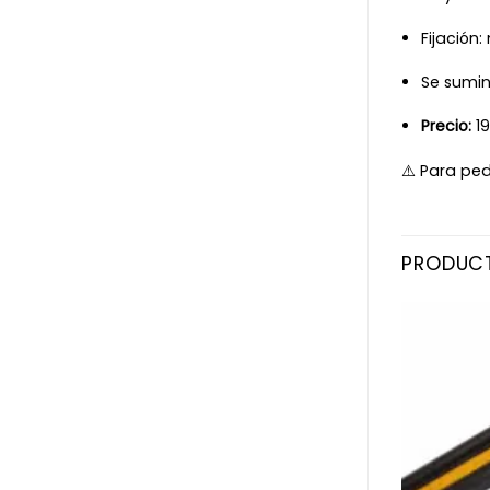
Fijación
Se sumin
Precio:
19
⚠️ Para pe
PRODUC