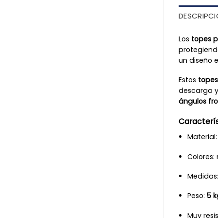
DESCRIPC
Los
topes 
protegiendo
un diseño 
Estos
topes
descarga y 
ángulos fro
Caracterí
Material
Colores: 
Medidas
Peso:
5 k
Muy resi