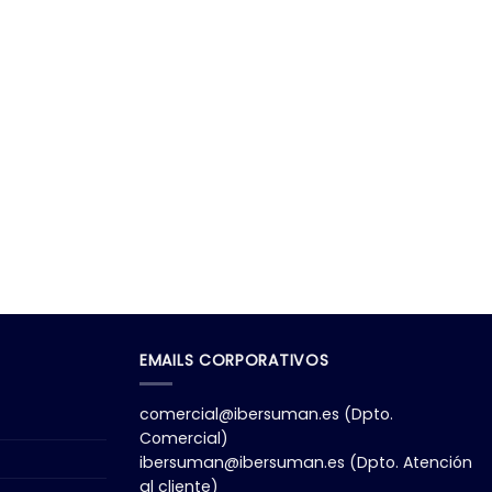
EMAILS CORPORATIVOS
comercial@ibersuman.es
(Dpto.
Comercial)
ibersuman@ibersuman.es
(Dpto. Atención
al cliente)