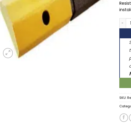
Resis
insta
Topes
SKU:
Re
Catego