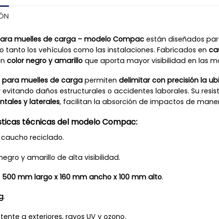
IÓN
para muelles de carga – modelo Compac
están diseñados para 
 tanto los vehículos como las instalaciones. Fabricados en
ca
en
color negro y amarillo
que aporta mayor visibilidad en las m
 para muelles de carga
permiten
delimitar con precisión la ub
evitando daños estructurales o accidentes laborales. Su resiste
ntales y laterales
, facilitan la absorción de impactos de maner
sticas técnicas del modelo Compac:
: caucho reciclado.
negro y amarillo de alta visibilidad.
:
500 mm largo x 160 mm ancho x 100 mm alto
.
g
.
stente a exteriores, rayos UV y ozono.