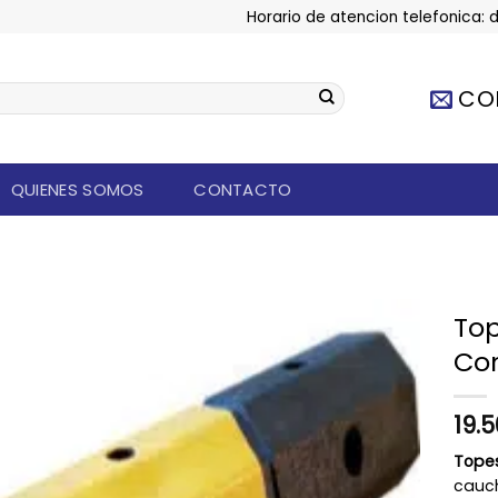
Horario de atencion telefonica: d
CO
QUIENES SOMOS
CONTACTO
Top
Co
Añadir
a la
lista de
19.
deseos
Topes
cauch