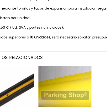
: mediante tornillos y tacos de expansión para instalación segur
istran por unidad.
,50 € / Ud. (IVA y portes no incluidos).
didos superiores a
10 unidades
, será necesario solicitar presup
TOS RELACIONADOS
Añadir
Añadir
a la
a la
lista
lista
de
de
deseos
deseos